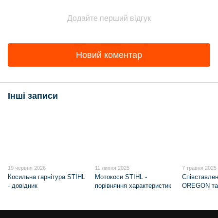
Додайте перший відгук
Новий коментар
Інші записи
19 червня 2026
11 липня 2025
7 травня 2025
Косильна гарнітура STIHL
Мотокоси STIHL -
Cпівставле
- довідник
порівняння характеристик
OREGON та