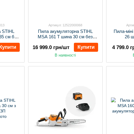
013
Артикул: 12522000068
Арти
а STIHL
Пила акумуляторна STIHL
Пила-мін
35 см без
MSA 161 Т шина 30 см без
26 ш
 ЗУ
акумулятора та ЗП
акум
Купити
Купити
16 999.0 грн/шт
4 799.0 
В наявності