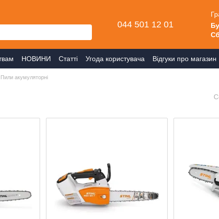
Гр
044 501 12 01
Бу
Сб
твам
НОВИНИ
Статті
Угода користувача
Відгуки про магазин
Пили акумуляторні
С