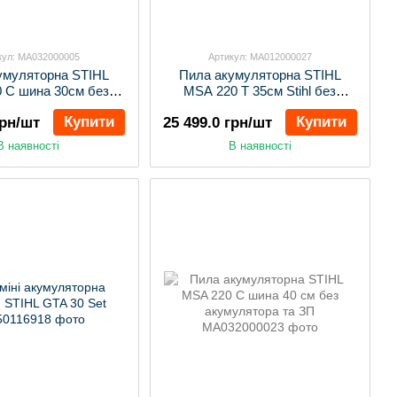
кул: MA032000005
Артикул: MA012000027
умуляторна STIHL
Пила акумуляторна STIHL
 C шина 30см без
MSA 220 Т 35см Stihl без
мулятора і ЗП
акумулятора та ЗП
Купити
Купити
грн/шт
25 499.0 грн/шт
В наявності
В наявності