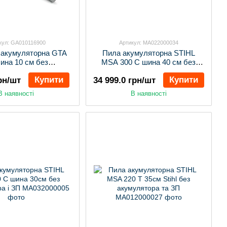
кул: GA010116900
Артикул: MA022000034
і акумуляторна GTA
Пила акумуляторна STIHL
ина 10 см без
MSA 300 C шина 40 см без
улятора та ЗП
акумулятора і ЗП
Купити
Купити
грн/шт
34 999.0 грн/шт
В наявності
В наявності