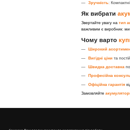
Зручність
: Компактн
Як вибрати
аку
Звертайте увагу на
тип 
важливим є виробник: ми
Чому варто
куп
Широкий асортиме
Вигідні ціни
та постій
Швидка доставка
по
Професійна консуль
Офіційна гарантія
ві
Замовляйте
акумулятор