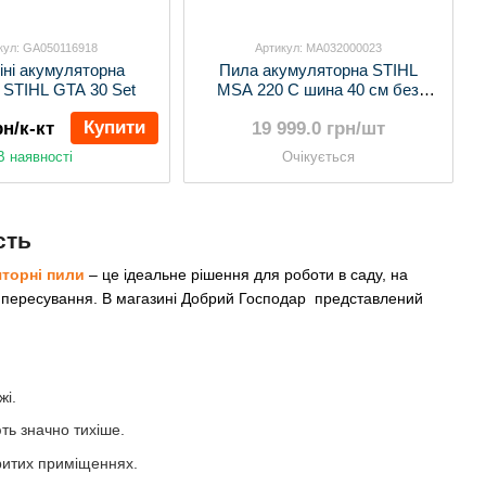
кул: GA050116918
Артикул: MA032000023
іні акумуляторна
Пила акумуляторна STIHL
з) STIHL GTA 30 Set
MSA 220 C шина 40 см без
акумулятора та ЗП
Купити
рн/к-кт
19 999.0 грн/шт
В наявності
Очікується
сть
торні пили
– це ідеальне рішення для роботи в саду, на
ою пересування. В магазині Добрий Господар представлений
жі.
ть значно тихіше.
критих приміщеннях.