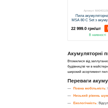
Артикул: MA040115
Пила акумуляторн
MSA 80 C Set з акуму
ЗП
22 999.0 грн/шт
В наявності
Акумуляторні 
Втомилися від заплутани
будівництві чи в майстер
широкий асортимент пил 
Переваги акуму
Повна мобільність
:
Низький рівень шу
Екологічність
: Відс