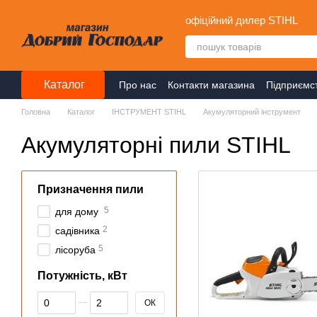
Перейти до основного контенту
офіційний дилер STIHL
Каталог
Про нас
Контакти магазина
Підприємс
Головна
Каталог
ІНСТРУМЕНТ STIHL
Акумуляторний інструмент
Акумуляторні пили STIHL
Призначення пили
5
для дому
2
садівника
5
лісоруба
Потужність, кВт
Від Потужність, кВт
До Потужність, кВт
ОК