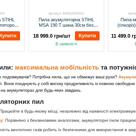
834
Артикул: MA052000001
Арти
а STIHL
Пила акумуляторна STIHL
Пила-м
лятором і
MSA 190 T шина 30см без
(гілкорі
акумулятора та ЗП
Купити
Купити
18 999.0 грн/шт
11 499.0 г
В наявності
пили:
максимальна мобільність
та потужні
х подовжувачів? Потрібна пила, що не обмежує ваші рухи?
Акумуля
ні. Вони поєднують у собі високу продуктивність із повною свобод
на акумуляторах для будь-яких завдань.
ляторних пил
 Працюйте в будь-якому місці, незалежно від наявності електромере
му
: Порівняно з бензиновими аналогами, акумуляторні пили працюю
утність вихлопних газів робить їх безпечними для використання в за