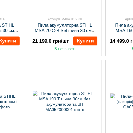
814
Артикул: MA040115830
Арти
а STIHL
Пила акумуляторна STIHL
Пила ак
 30 см з
MSA 70 C-B Set шина 30 см з
MSA 160
 ЗП
акумулятором і ЗП
аку
Купити
Купити
21 199.0 грн/шт
14 499.0 
В наявності