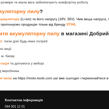
і розміри та мала вага забезпечують комфортну роботу.
муляторну пилу
?
акумулятора
(Li-ion) та його напругу (18V, 36V). Чим вища напруга,
 пропонуємо продукцію тільки від бренду
STIHL
ити акумуляторну пилу
в магазині Добрий
нт
: пили для будь-яких потреб.
ні акції.
 м. Києву
тація
та допомога у виборі.
д виробника.
ні пили
на https://moto-tools.com.ua/ вже сьогодні і переконайтеся в 
Контактна інформація
044 501 12 01