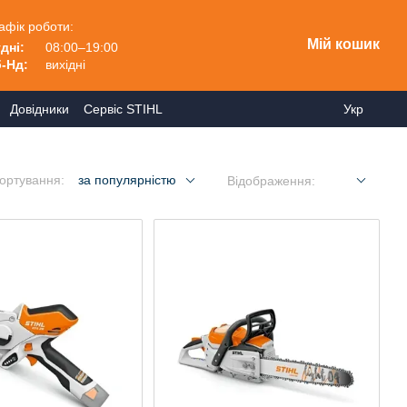
афік роботи:
Мій кошик
дні:
08:00–19:00
-Нд:
вихідні
Довідники
Сервіс STIHL
Укр
ортування:
за популярністю
Відображення: