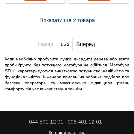
Показати ще 2 товара
Назад
Вперед
1
з 2
Коли необхідно пробурити лунки, висадити дерева або взяти
проби ґрунту, без потужного мотобура не обійтися. Мотобури
STIHL характеризуються винятковою потужністю, надійністю та
функціональністю. Інженери компанії-виробника подбали про
безпеку оператора та максимально підвищили рівень
комфорту під час використання техніки
044 501 12 01
098 401 12 01
Контакти магазина