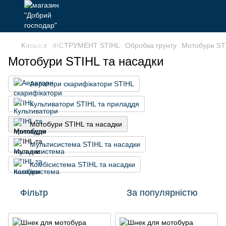
Каталог
ІНСТРУМЕНТ STIHL
Обробка грунту
Мотобури STI
Мотобури STIHL та насадки
Аератори скарифікатори STIHL
Культиватори STIHL та приладдя
Мотобури STIHL та насадки
Мультисистема STIHL та насадки
Комбісистема STIHL та насадки
Фільтр
За популярністю