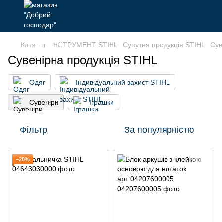
Каталог
ІНСТРУМЕНТ STIHL
Супутня продукція STIHL
Сув
Сувенірна продукція STIHL
Одяг
Індивідуальний захист STIHL
Сувеніри
Іграшки
Фільтр
За популярністю
−20%