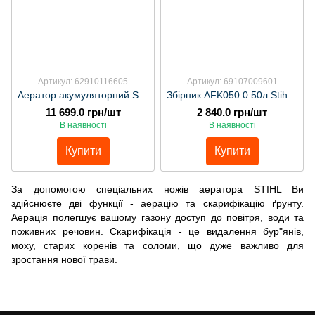
Артикул: 62910116605
Артикул: 69107009601
Аератор акумуляторний STIHL RLА 240
Збірник AFK050.0 50л Stihl арт:69107009601
11 699.0 грн/шт
2 840.0 грн/шт
В наявності
В наявності
Купити
Купити
За допомогою спеціальних ножів аератора STIHL Ви
здійснюєте дві функції - аерацію та скарифікацію ґрунту.
Аерація полегшує вашому газону доступ до повітря, води та
поживних речовин. Скарифікація - це видалення бур"янів,
моху, старих коренів та соломи, що дуже важливо для
зростання нової трави.