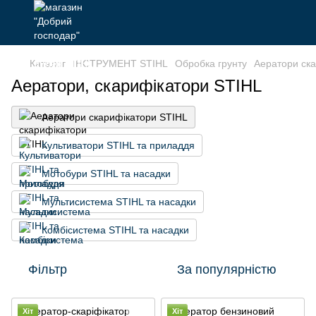
Каталог
ІНСТРУМЕНТ STIHL
Обробка грунту
Аератори ск
Аератори, скарифікатори STIHL
Аератори скарифікатори STIHL
Культиватори STIHL та приладдя
Мотобури STIHL та насадки
Мультисистема STIHL та насадки
Комбісистема STIHL та насадки
Фільтр
За популярністю
Хіт
Хіт