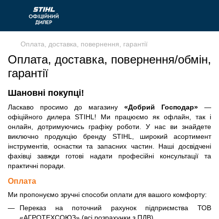
Оплата, доставка, повернення, гарантії
Оплата, доставка, повернення/обмін,
гарантії
Шановні покупці!
Ласкаво просимо до магазину
«Добрий Господар»
—
офіційного дилера STIHL! Ми працюємо як офлайн, так і
онлайн, дотримуючись
графіку роботи
. У нас ви знайдете
виключно продукцію бренду STIHL, широкий асортимент
інструментів, оснастки та запасних частин. Наші досвідчені
фахівці завжди готові надати професійні консультації та
практичні поради.
Оплата
Ми пропонуємо зручні способи оплати для вашого комфорту:
Переказ на поточний рахунок підприємства ТОВ
«АГРОТЕХСОЮЗ» (всі розрахунки з ПДВ)