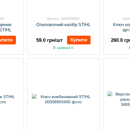
000
Артикул: 11068934000
Арти
дення
Опиловочний калібр STIHL
Ключ ко
 STIHL
арт
упити
Купити
59.0 грн/шт
260.0 г
В наявності