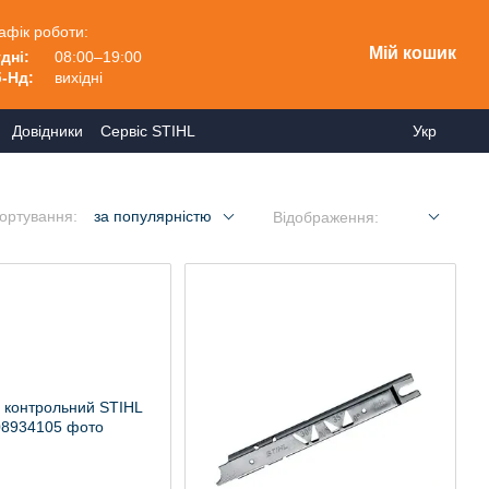
афік роботи:
Мій кошик
дні:
08:00–19:00
-Нд:
вихідні
Довідники
Сервіс STIHL
Укр
ортування:
за популярністю
Відображення: