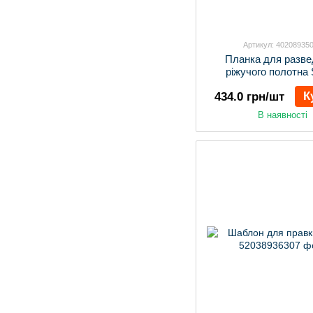
Артикул: 40208935
Планка для разве
ріжучого полотна
К
434.0 грн/шт
В наявності