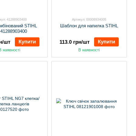
кул: 41288903400
Артикул: 00008934005
мбінований STIHL
Шаблон для напилка STIHL
:41288903400
Купити
Купити
рн/шт
113.0 грн/шт
В наявності
В наявності