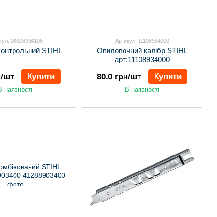
кул: 00008934105
Артикул: 11108934000
онтрольний STIHL
Опиловочний калібр STIHL
арт:11108934000
Купити
Купити
н/шт
80.0 грн/шт
В наявності
В наявності