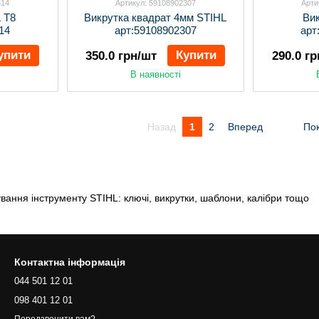
314
Артикул: 59108902307
Арти
 Т8
Викрутка квадрат 4мм STIHL
Ви
14
арт:59108902307
арт
упити
Купити
350.0 грн/шт
290.0 г
В наявності
Назад
1
2
Вперед
Пок
вання інструменту STIHL: ключі, викрутки, шаблони, калібри тощо
Контактна інформація
044 501 12 01
098 401 12 01