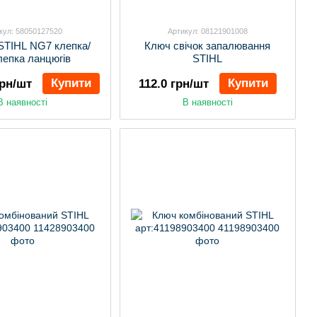
кул: 58050127520
Артикул: 08121901008
STIHL NG7 клепка/
Ключ свічок запалювання
лепка ланцюгів
STIHL
Купити
Купити
грн/шт
112.0 грн/шт
В наявності
В наявності