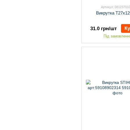
Артикул: 08123701
Викрутка Т27х12
К
31.0 грн/шт
Під замовленн