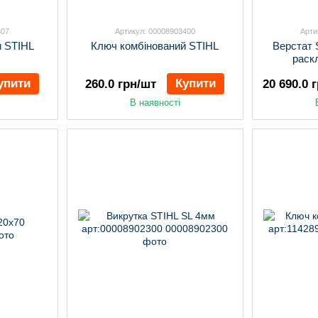
307
Артикул: 00008903400
Арти
и STIHL
Ключ комбінований STIHL
Верстат 
раск
упити
Купити
260.0 грн/шт
20 690.0 
В наявності