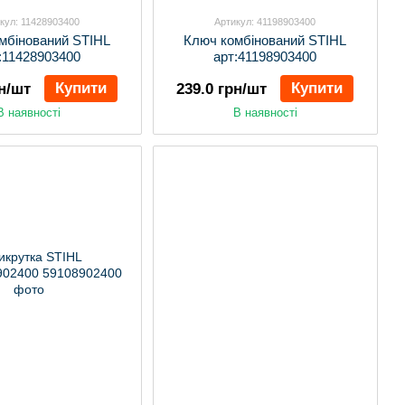
кул: 11428903400
Артикул: 41198903400
мбінований STIHL
Ключ комбінований STIHL
:11428903400
арт:41198903400
Купити
Купити
рн/шт
239.0 грн/шт
В наявності
В наявності