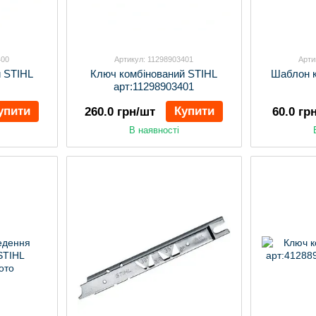
400
Артикул: 11298903401
Арти
 STIHL
Ключ комбінований STIHL
Шаблон к
арт:11298903401
упити
Купити
260.0 грн/шт
60.0 гр
В наявності