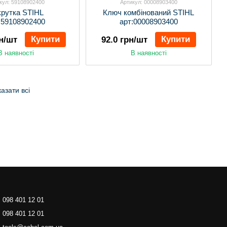
кул: 59108902400
Артикул: 00008903400
крутка STIHL
Ключ комбінований STIHL
:59108902400
арт:00008903400
Купити
Купити
рн/шт
92.0 грн/шт
В наявності
В наявності
азати всі
098 401 12 01
098 401 12 01