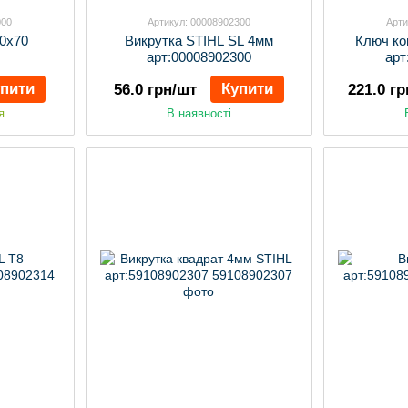
000
Артикул: 00008902300
Арти
0х70
Викрутка STIHL SL 4мм
Ключ ко
арт:00008902300
арт
упити
Купити
56.0 грн/шт
221.0 г
я
В наявності