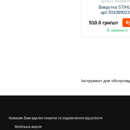
Артикул: 59108902
Викрутка STIHL
арт:591089023
К
510.0 грн/шт
В наявності
Інструмент для обслугову
бажаємо Вам вдалих покупок та задоволення від роботи
Мобільна версія