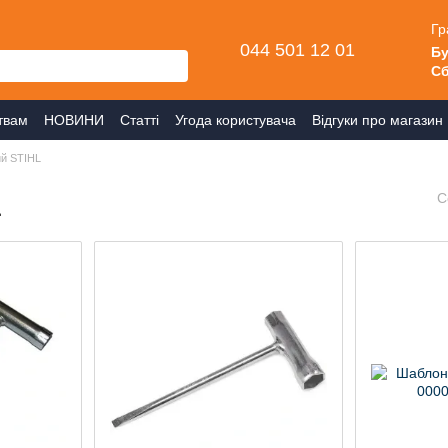
Гр
044 501 12 01
Бу
Сб
твам
НОВИНИ
Статті
Угода користувача
Відгуки про магазин
ий STIHL
L
С