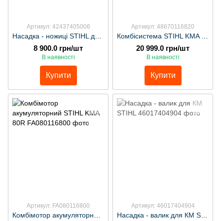
Артикул: 42437405006
Артикул: 48670116820
Насадка - ножиці STIHL для чагарників FH-KM 145град
Комбісистема STIHL KMA 130 R
8 900.0 грн/шт
20 999.0 грн/шт
В наявності
В наявності
Купити
Купити
Артикул: FA080116800
Артикул: 46017404904
Комбімотор акумуляторний STIHL KMA 80R
Насадка - валик для КМ STIHL