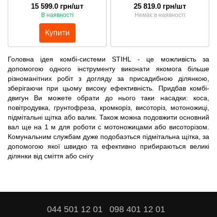
15 599.0 грн/шт
25 819.0 грн/шт
В наявності
Немає в наявності
Купити
Головна ідея комбі-системи STIHL - це можливість за
допомогою одного інструменту виконати якомога більше
різноманітних робіт з догляду за присадибною ділянкою,
зберігаючи при цьому високу ефективність. Придбав комбі-
двигун Ви можете обрати до нього таки насадки: коса,
повітродувка, грунтофреза, кромкоріз, висоторіз, мотоножиці,
підмітальні щітка або валик. Також можна подовжити основний
вал ще на 1 м для роботи с мотоножицами або висоторізом.
Комунальним службам дуже подобаэться підмітальна щітка, за
допомогою якої швидко та ефективно прибираються великі
ділянки від сміття або снігу
044 501 12 01
098 401 12 01