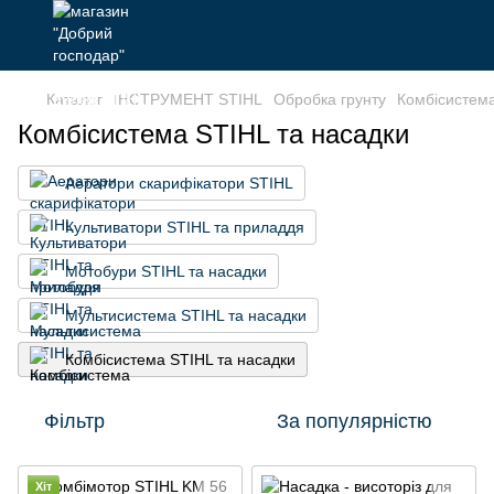
Каталог
ІНСТРУМЕНТ STIHL
Обробка грунту
Комбісистема
Комбісистема STIHL та насадки
Аератори скарифікатори STIHL
Культиватори STIHL та приладдя
Мотобури STIHL та насадки
Мультисистема STIHL та насадки
Комбісистема STIHL та насадки
Фільтр
За популярністю
Хіт