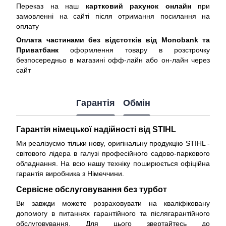
Переказ на наш
картковий рахунок онлайн
при
замовленні на сайті після отримання посилання на
оплату
Оплата частинами без відстотків від Monobank та
Приватбанк
оформлення товару в розстрочку
безпосередньо в магазині офф-лайн або он-лайн через
сайт
Гарантія
Обмін
Гарантія німецької надійності від STIHL
Ми реалізуємо тільки нову, оригінальну продукцію STIHL -
світового лідера в галузі професійного садово-паркового
обладнання. На всю нашу техніку поширюється
офіційна
гарантія виробника з Німеччини
.
Сервісне обслуговування без турбот
Ви завжди можете розраховувати на кваліфіковану
допомогу в питаннях гарантійного та післягарантійного
обслуговування. Для цього звертайтесь до