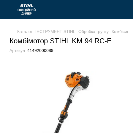
Каталог
ІНСТРУМЕНТ STIHL
Обробка грунту
Комбісист
Комбімотор STIHL KM 94 RC-E
Артикул:
41492000089