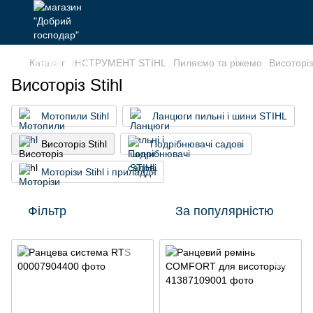
Каталог
ІНСТРУМЕНТ STIHL
Пиляємо та ріжемо
Висоторіз 
Висоторіз Stihl
Мотопили Stihl
Ланцюги пильні і шини STIHL
Висоторіз Stihl
Подрібнювачі садові
Моторізи Stihl і приладдя
Фільтр
За популярністю