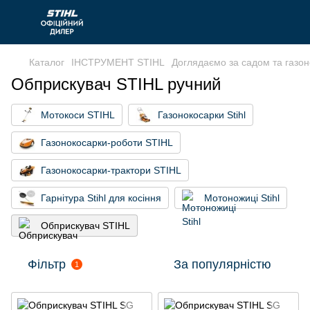
Каталог
ІНСТРУМЕНТ STIHL
Доглядаємо за садом та газо
Обприскувач STIHL ручний
Мотокоси STIHL
Газонокосарки Stihl
Газонокосарки-роботи STIHL
Газонокосарки-трактори STIHL
Гарнітура Stihl для косіння
Мотоножиці Stihl
Обприскувач STIHL
Фільтр
За популярністю
1