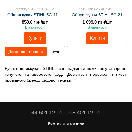
Артикул: 42550194912
Артикул: 42550194921
Обприскувач STIHL SG 11 plus
Обприскувач STIHL SG 21
850.0 грн/шт
1 099.0 грн/шт
В наявності
В наявності
Купити
Купити
Джерело живленя
ручне
Ручні обприскувачі STIHL - ваш надійний помічник у створенні
квітучого та здорового саду. Довіріться перевіреній якості
провідного бренду садової техніки
044 501 12 01
098 401 12 01
Контакти магазина