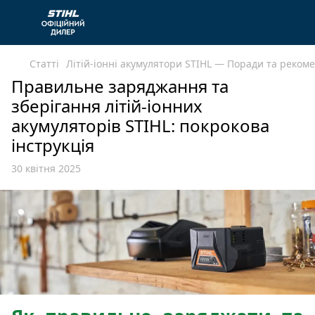
Статті
Літій-іонні акумулятори STIHL — Поради та рекоме
Правильне заряджання та
зберігання літій-іонних
акумуляторів STIHL: покрокова
інструкція
30 квітня 2025