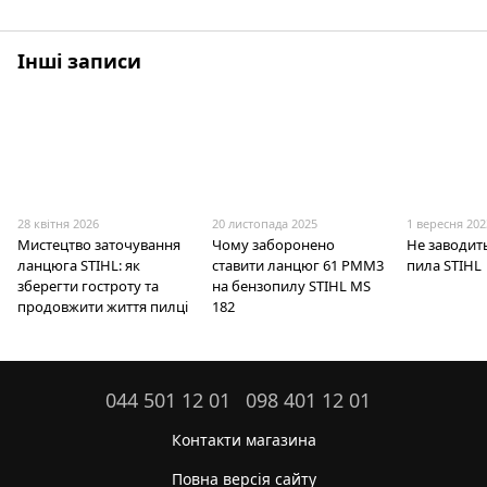
Інші записи
28 квітня 2026
20 листопада 2025
1 вересня 202
Мистецтво заточування
Чому заборонено
Не заводит
ланцюга STIHL: як
ставити ланцюг 61 PMM3
пила STIHL
зберегти гостроту та
на бензопилу STIHL MS
продовжити життя пилці
182
044 501 12 01
098 401 12 01
Контакти магазина
Повна версія сайту