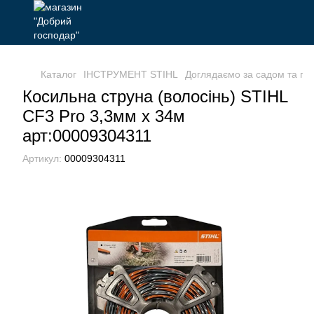
Каталог
ІНСТРУМЕНТ STIHL
Доглядаємо за садом та га
Косильна струна (волосінь) STIHL
CF3 Pro 3,3мм х 34м
арт:00009304311
Артикул:
00009304311