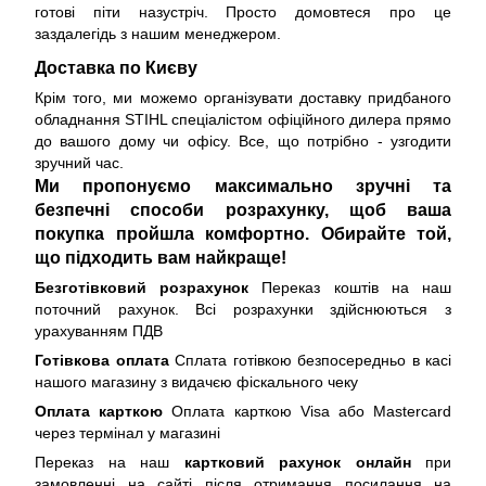
готові піти назустріч. Просто домовтеся про це
заздалегідь з нашим менеджером.
Доставка по Києву
Крім того, ми можемо організувати доставку придбаного
обладнання STIHL спеціалістом офіційного дилера прямо
до вашого дому чи офісу. Все, що потрібно - узгодити
зручний час.
Ми пропонуємо максимально зручні та
безпечні способи розрахунку, щоб ваша
покупка пройшла комфортно. Обирайте той,
що підходить вам найкраще!
Безготівковий розрахунок
Переказ коштів на наш
поточний рахунок. Всі розрахунки здійснюються з
урахуванням ПДВ
Готівкова оплата
Сплата готівкою безпосередньо в касі
нашого магазину з видачєю фіскального чеку
Оплата карткою
Оплата карткою Visa або Mastercard
через термінал у магазині
Переказ на наш
картковий рахунок онлайн
при
замовленні на сайті після отримання посилання на