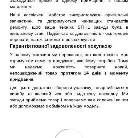
знаходиться прямо в одному приміщенні з нашим
магазином.
Наші досвідчені майстри використовують оригінальні
запчастини та дотримуються найвищих стандартів
ремонту, щоб ваша техніка STIHL завжди була в
ідеальному стані. Надійність та довговічність - ось головні
переваги, на які ви можете розраховувати.
Гарантія повної задоволеності покупкою
У нашому магазині ми переконані, що кожен клієнт має
отримувати саме ту продукцію, яка йому потрібна. Тому
ми надаємо можливість повернути новий,
непошкоджений товар
протягом 14 днів з моменту
придбання
.
Для цього достатньо зберегти упаковку, товарний вигляд
виробу та касовий чек або видаткову накладну. Ми
завжди приймемо товар і повернемо вам сплачені кошти
або допоможемо з обміном на іншу модель.