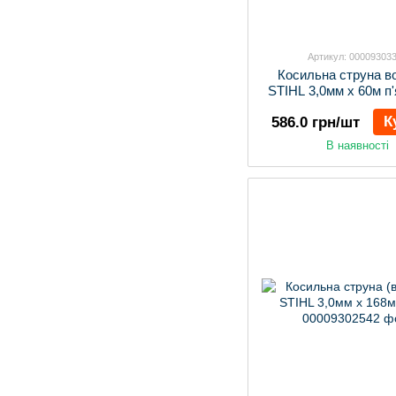
Артикул: 00009303
Косильна струна в
STIHL 3,0мм х 60м п
К
586.0 грн/шт
В наявності