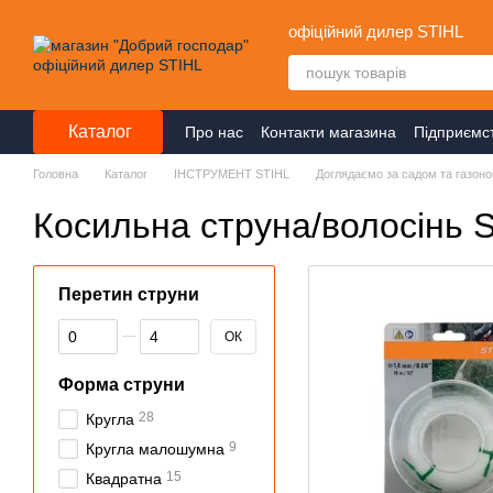
Перейти до основного контенту
офіційний дилер STIHL
Каталог
Про нас
Контакти магазина
Підприємс
Головна
Каталог
ІНСТРУМЕНТ STIHL
Доглядаємо за садом та газон
Косильна струна/волосінь 
Перетин струни
Від Перетин струни
До Перетин струни
ОК
Форма струни
28
Кругла
9
Кругла малошумна
15
Квадратна