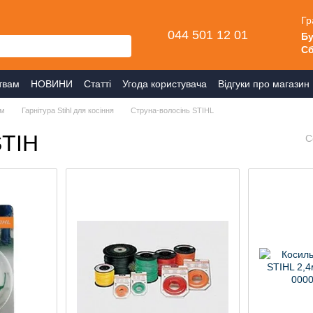
Гр
044 501 12 01
Бу
Сб
твам
НОВИНИ
Статті
Угода користувача
Відгуки про магазин
ом
Гарнітура Stihl для косіння
Струна-волосінь STIHL
STIH
С