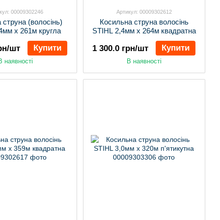
кул: 00009302246
Артикул: 00009302612
 струна (волосінь)
Косильна струна волосінь
4мм х 261м кругла
STIHL 2,4мм х 264м квадратна
Купити
Купити
грн/шт
1 300.0 грн/шт
В наявності
В наявності