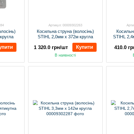
284
Артикул: 00009302263
Арти
олосінь)
Косильна струна (волосінь)
Косильн
 кругла
STIHL 2,0мм х 372м кругла
STIHL 2,4
упити
Купити
1 320.0 грн/шт
410.0 г
В наявності