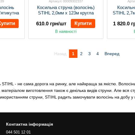
339
Артикул: 00009302337
Арти
олосінь
Косильна струна (волосінь)
Косильн
'ятикутна
STIHL 2,0мм х 123м кругла
STIHL 2,7
Купити
Купити
610.0 грн/шт
1 820.0 
В наявності
Назад
1
2
3
4
Вперед
 STIHL - не сама дорога на ринку, але найкраща за якістю. Волосінь
 матеріалом виготовлення також є декілька видів струни. Але вся ст
икористанням струни, STIHL радить замочувати волосінь на добу у в
Контактна інформація
044 501 12 01