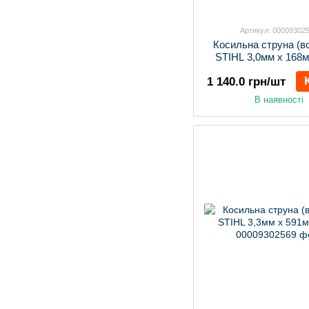
Артикул: 00009302
Косильна струна (в
STIHL 3,0мм х 168м
1 140.0 грн/шт
В наявності