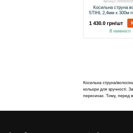
Артикул: 00009303
Косильна струна в
STIHL 2,4мм х 300м п
1 430.0 грн/шт
В наявності
Косильна струна/волосінь
кольори для зручності. За
пересихає. Тому, перед в