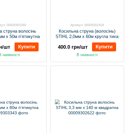
кул: 00009303340
Артикул: 00009302418
а струна волосінь
Косильна струна (волосінь)
мм х 50м п'ятикутна
STIHL 2,0мм х 60м кругла тиха
Купити
Купити
рн/шт
400.0 грн/шт
В наявності
В наявності