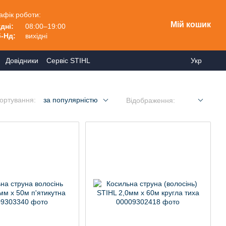
афік роботи:
Мій кошик
дні:
08:00–19:00
-Нд:
вихідні
Довідники
Сервіс STIHL
Укр
ортування:
за популярністю
Відображення: