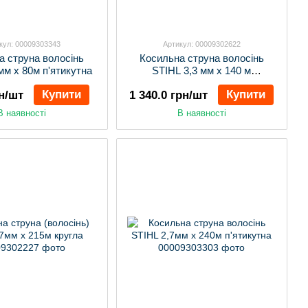
кул: 00009303343
Артикул: 00009302622
а струна волосінь
Косильна струна волосінь
мм х 80м п'ятикутна
STIHL 3,3 мм х 140 м
квадратна
Купити
Купити
рн/шт
1 340.0 грн/шт
В наявності
В наявності