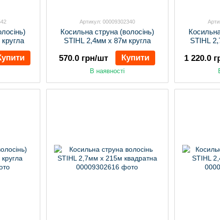
542
Артикул: 00009302340
Арти
олосінь)
Косильна струна (волосінь)
Косильна
 кругла
STIHL 2,4мм х 87м кругла
STIHL 2,
Купити
Купити
570.0 грн/шт
1 220.0 
В наявності