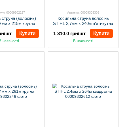
кул: 00009302227
Артикул: 00009303303
 струна (волосінь)
Косильна струна волосінь
7мм х 215м кругла
STIHL 2,7мм х 240м п'ятикутна
Купити
Купити
грн/шт
1 310.0 грн/шт
В наявності
В наявності