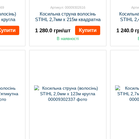
569
Артикул: 00009302616
Арти
олосінь)
Косильна струна волосінь
Косильна
 кругла
STIHL 2,7мм х 215м квадратна
STIHL 2,
Купити
Купити
1 280.0 грн/шт
1 240.0 
В наявності