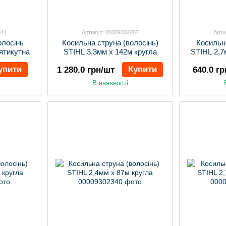
344
Артикул: 00009302287
Арти
олосінь
Косильна струна (волосінь)
Косильн
'ятикутна
STIHL 3,3мм х 142м кругла
STIHL 2,7
упити
Купити
1 280.0 грн/шт
640.0 г
В наявності