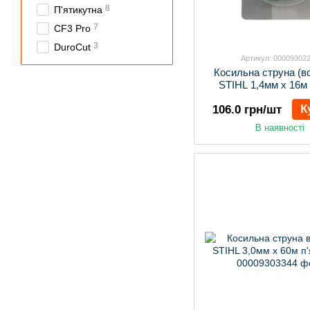
8
П'ятикутна
7
CF3 Pro
3
DuroCut
Артикул: 00009302
Косильна струна (в
STIHL 1,4мм х 16м
К
106.0 грн/шт
В наявності