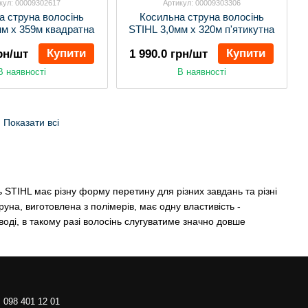
кул: 00009302617
Артикул: 00009303306
а струна волосінь
Косильна струна волосінь
мм х 359м квадратна
STIHL 3,0мм х 320м п'ятикутна
Купити
Купити
грн/шт
1 990.0 грн/шт
В наявності
В наявності
Показати всі
 STIHL має різну форму перетину для різних завдань та різні
руна, виготовлена з полімерів, має одну властивість -
оді, в такому разі волосінь слугуватиме значно довше
098 401 12 01