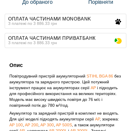
До обраного
Порівняти
ОПЛАТА ЧАСТИНАМИ MONOBANK
3 платежі по 3 886.33 грн
ОПЛАТА ЧАСТИНАМИ ПРИВАТБАНК
3 платежі по 3 886.33 грн
Опис
Повітродувний пристрій акумуляторний
STIHL BGA 86
без
акумулятора та зарядного пристрою. Цей потужний
інструмент працює на акумуляторах серії
AP
і підходить
для професійного використання на великих територіях.
Модель має високу швидкість повітря до 76 м/c і
повітряний потік до 780 м³/год.
Акумулятор та зарядний пристрій в комплект не входять.
Для цієї моделі підходять акумулятори серії
AP
, зокрема:
AP 100
,
AP 200
,
AP 300
,
AP 500S
, а також акумулятори
серії
AR
, наприклад
AR 2000L
і
AR 3000L
. Зарядні