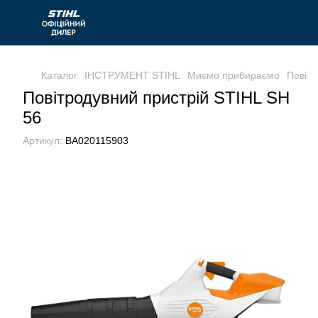
Каталог
ІНСТРУМЕНТ STIHL
Миємо прибираємо
Повітр
Повітродувний пристрій STIHL SH
56
Артикул:
BA020115903