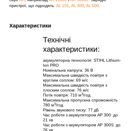
пристрої, що підходять:
AL 101
,
AL 300
,
AL 500
.
Характеристики
Технічні
характеристики:
акумуляторна технологія: STIHL Lithium-
Ion PRO
Номінальна напруга: 36 В
Максимальна швидкість повітря з
круглим соплом: 69 м/с
Максимальна швидкість повітря з
плоским соплом: 76 м/с
3
Потік повітря: 710 м
/год
Максимальна пропускна спроможність :
3
780 м
/год
Рівень звукового тиску: 77 дБ
Час роботи з акумулятором AP 300: до
21 хв
Час роботи з акумулятором AP 300S: до
26 хв