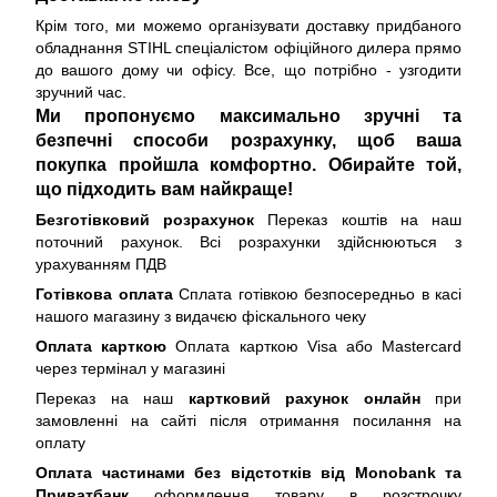
Крім того, ми можемо організувати доставку придбаного
обладнання STIHL спеціалістом офіційного дилера прямо
до вашого дому чи офісу. Все, що потрібно - узгодити
зручний час.
Ми пропонуємо максимально зручні та
безпечні способи розрахунку, щоб ваша
покупка пройшла комфортно. Обирайте той,
що підходить вам найкраще!
Безготівковий розрахунок
Переказ коштів на наш
поточний рахунок. Всі розрахунки здійснюються з
урахуванням ПДВ
Готівкова оплата
Сплата готівкою безпосередньо в касі
нашого магазину з видачєю фіскального чеку
Оплата карткою
Оплата карткою Visa або Mastercard
через термінал у магазині
Переказ на наш
картковий рахунок онлайн
при
замовленні на сайті після отримання посилання на
оплату
Оплата частинами без відстотків від Monobank та
Приватбанк
оформлення товару в розстрочку