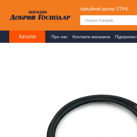
Перейти до основного контенту
офіційний дилер STIHL
Каталог
Про нас
Контакти магазина
Підприємс