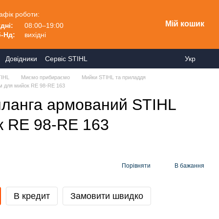
афік роботи:
Мій кошик
дні:
08:00–19:00
-Нд:
вихідні
Довідники
Сервіс STIHL
Укр
IHL
Миємо прибираємо
Мийки STIHL та приладдя
 для мийок RE 98-RE 163
ланга армований STIHL
к RE 98-RE 163
Порівняти
В бажання
В кредит
Замовити швидко