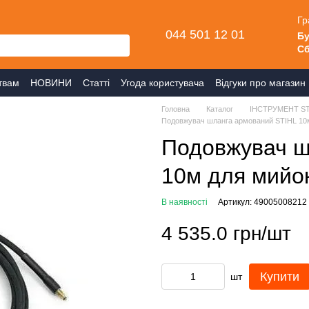
Гр
044 501 12 01
Бу
Сб
твам
НОВИНИ
Статті
Угода користувача
Відгуки про магазин
Головна
Каталог
ІНСТРУМЕНТ ST
Подовжувач шланга армований STIHL 10м
Подовжувач ш
10м для мийо
В наявності
Артикул: 49005008212
4 535.0 грн/шт
Купити
шт