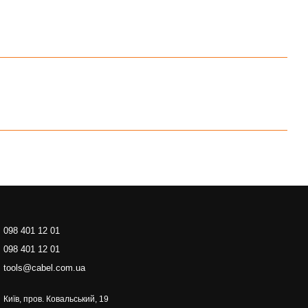
098 401 12 01
098 401 12 01
tools@cabel.com.ua
Київ, пров. Ковальський, 19