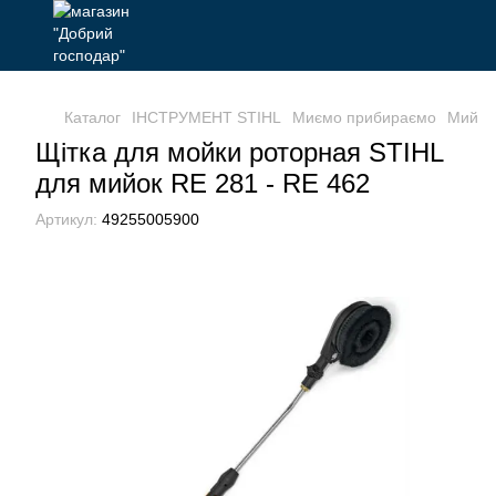
Каталог
ІНСТРУМЕНТ STIHL
Миємо прибираємо
Мийки
Щітка для мойки роторная STIHL
для мийок RE 281 - RE 462
Артикул:
49255005900