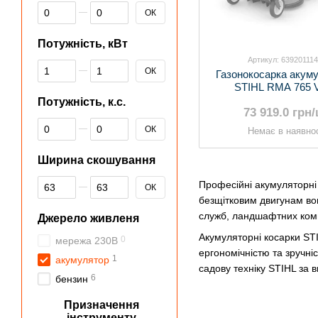
Від Площа газону
До Площа газону
ОК
Потужність, кВт
Артикул: 63920111
Від Потужність, кВт
До Потужність, кВт
ОК
Газонокосарка акум
STIHL RMA 765 
акумулятора та
Потужність, к.с.
73 919.0 грн
Від Потужність, к.с.
До Потужність, к.с.
ОК
Немає в наявнос
Ширина скошування
Від Ширина скошування
До Ширина скошування
Професійні акумуляторні 
ОК
безщітковим двигунам вон
служб, ландшафтних комп
Джерело живленя
Акумуляторні косарки ST
0
мережа 230В
ергономічністю та зручні
1
акумулятор
садову техніку STIHL за в
6
бензин
Призначення
інструменту