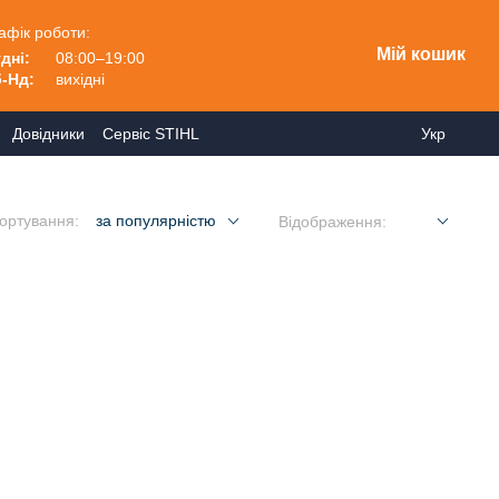
афік роботи:
Мій кошик
дні:
08:00–19:00
-Нд:
вихідні
Довідники
Сервіс STIHL
Укр
ортування:
за популярністю
Відображення: