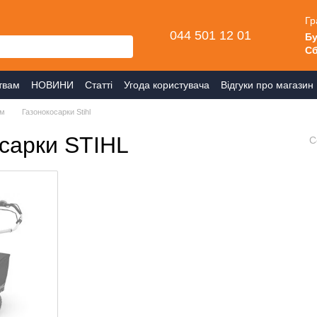
Гр
044 501 12 01
Бу
Сб
твам
НОВИНИ
Статті
Угода користувача
Відгуки про магазин
ом
Газонокосарки Stihl
осарки STIHL
С