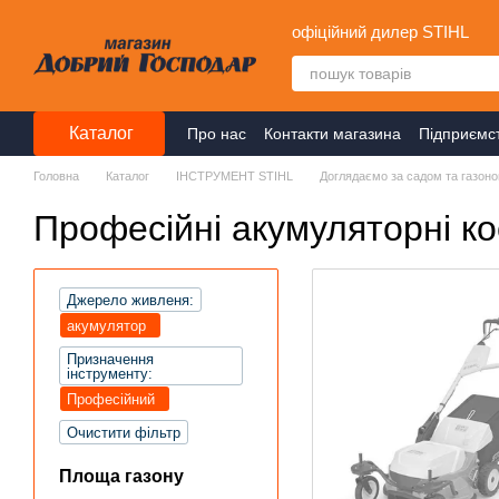
Перейти до основного контенту
офіційний дилер STIHL
Каталог
Про нас
Контакти магазина
Підприємс
Головна
Каталог
ІНСТРУМЕНТ STIHL
Доглядаємо за садом та газон
Професійні акумуляторні к
Джерело живленя:
акумулятор
Призначення
інструменту:
Професійний
Очистити фільтр
Площа газону