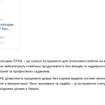
400
уляторна
V без
 ЗП
/шт
ті
косарки STIHL – це сучасні інструменти для інтенсивної роботи на
и забезпечують стабільну продуктивність без викидів та надмірного
аній та професійних садівників.
IHL дозволяють працювати довше без перерв завдяки системі змінни
стю у використанні. Легкі, маневрені та надійні – ці інструменти 
игідними цінами в Україні.