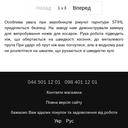
Назад
Вперед
1
з 3
Особлива увага при виробництві ріжучої гарнітури STIHL
приділяється безпеці. На заводі нам демонстрували камеру
для випробування ножів для косарок. Рука робота підводить
ніж, що обертається на швидкості косіння, до металевого
прута При ударі об прут ніж має погнутися, але в жодному разі
не розлетітися на шматки, що рухаються зі швидкістю кулі.
044 501 12 01
098 401 12 01
Контакти магазина
Повна версія сайту
бажаємо Вам вдалих покупок та задоволення від роботи
Укр
Рус