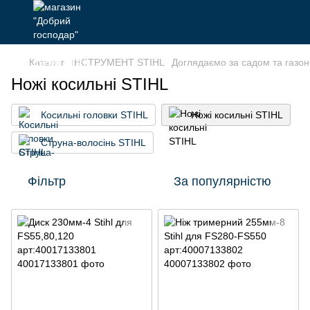
Каталог
ІНСТРУМЕНТ STIHL
Доглядаємо за садом та газо
Ножі косильні STIHL
Косильні головки STIHL
Ножі косильні STIHL
Струна-волосінь STIHL
Фільтр
За популярністю