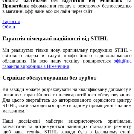
Оплата частинами без відстотків від Monobank та
Приватбанк
оформлення товару в розстрочку безпосередньо
в магазині офф-лайн або он-лайн через сайт
Гарантія
Обмін
Гарантія німецької надійності від STIHL
Ми реалізуємо тільки нову, оригінальну продукцію STIHL -
світового лідера в галузі професійного садово-паркового
обладнання. На всю нашу техніку поширюється
офіційна
гарантія виробника з Німеччини
.
Сервісне обслуговування без турбот
Ви завжди можете розраховувати на кваліфіковану допомогу в
питаннях гарантійного та післягарантійного обслуговування.
Для цього звертайтесь до авторизованого сервісного центру
STIHL, який знаходиться прямо в одному приміщенні з нашим
магазином.
Наші досвідчені майстри використовують оригінальні
запчастини та дотримуються найвищих стандартів ремонту,
щоб ваша техніка STIHL завжди була в ідеальному стані.