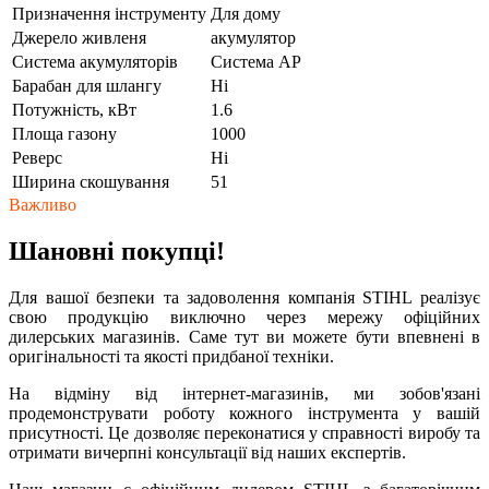
Призначення інструменту
Для дому
Джерело живленя
акумулятор
Cистема акумуляторів
Система AP
Барабан для шлангу
Ні
Потужність, кВт
1.6
Площа газону
1000
Реверс
Ні
Ширина скошування
51
Важливо
Шановні покупці!
Для вашої безпеки та задоволення компанія STIHL реалізує
свою продукцію виключно через мережу офіційних
дилерських магазинів. Саме тут ви можете бути впевнені в
оригінальності та якості придбаної техніки.
На відміну від інтернет-магазинів, ми зобов'язані
продемонструвати роботу кожного інструмента у вашій
присутності. Це дозволяє переконатися у справності виробу та
отримати вичерпні консультації від наших експертів.