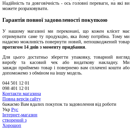
Надійність та довговічність - ось головні переваги, на які ви
можете розраховувати.
Гарантія повної задоволеності покупкою
У нашому магазині ми переконані, що кожен клієнт має
отримувати саме ту продукцію, яка йому потрібна. Тому ми
надаємо можливість повернути новий, непошкоджений товар
протягом 14 днів з моменту придбання
.
Для цього достатньо зберегти упаковку, товарний вигляд
виробу та касовий чек або видаткову накладну. Ми
завжди приймемо товар і повернемо вам сплачені кошти або
допоможемо з обміном на іншу модель.
044 501 12 01
098 401 12 01
Контакти магазина
Повна версія сайту
бажаємо Вам вдалих покупок та задоволення від роботи
Укр
Рус
Інтернет-магазин
створений з
Хорошоп