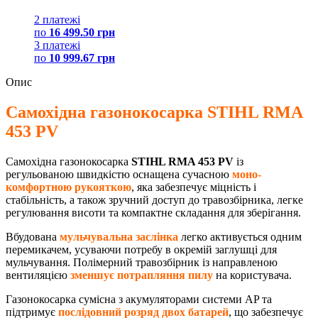
2 платежі
по
16 499.50 грн
3 платежі
по
10 999.67 грн
Опис
Самохідна газонокосарка STIHL RMA
453 PV
Самохідна газонокосарка
STIHL RMA 453 PV
із
регульованою швидкістю оснащена сучасною
моно-
комфортною рукояткою
, яка забезпечує міцність і
стабільність, а також зручний доступ до травозбірника, легке
регулювання висоти та компактне складання для зберігання.
Вбудована
мульчувальна заслінка
легко активується одним
перемикачем, усуваючи потребу в окремій заглушці для
мульчування. Полімерний травозбірник із направленою
вентиляцією
зменшує потрапляння пилу
на користувача.
Газонокосарка сумісна з акумуляторами системи AP та
підтримує
послідовний розряд двох батарей
, що забезпечує