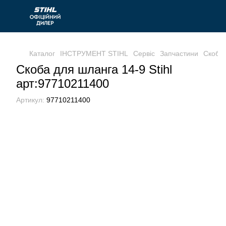
Каталог
ІНСТРУМЕНТ STIHL
Сервіс
Запчастини
Скоба 
Скоба для шланга 14-9 Stihl
арт:97710211400
Артикул:
97710211400