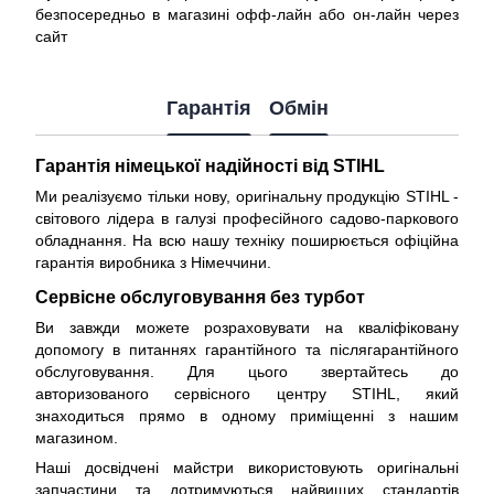
безпосередньо в магазині офф-лайн або он-лайн через
сайт
Гарантія
Обмін
Гарантія німецької надійності від STIHL
Ми реалізуємо тільки нову, оригінальну продукцію STIHL -
світового лідера в галузі професійного садово-паркового
обладнання. На всю нашу техніку поширюється
офіційна
гарантія виробника з Німеччини
.
Сервісне обслуговування без турбот
Ви завжди можете розраховувати на кваліфіковану
допомогу в питаннях гарантійного та післягарантійного
обслуговування. Для цього звертайтесь до
авторизованого сервісного центру STIHL, який
знаходиться прямо в одному приміщенні з нашим
магазином.
Наші досвідчені майстри використовують оригінальні
запчастини та дотримуються найвищих стандартів