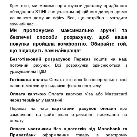
Крім того, ми можемо організувати доставку придбаного
обладнання STIHL спеціалістом офіційного дилера прямо
до вашого дому чи офісу. Все, що потрібно - узгодити
зручний час.
Ми пропонуємо максимально зручні та
безпечні способи розрахунку, щоб ваша
покупка пройшла комфортно. Обирайте той,
що підходить вам найкраще!
Безготівковий розрахунок
Переказ коштів на наш
поточний рахунок. Всі розрахунки здійснюються з
урахуванням ПДВ
Готівкова оплата
Сплата готівкою безпосередньо в касі
нашого магазину з видачєю фіскального чеку
Оплата карткою
Оплата карткою Visa або Mastercard
через термінал у магазині
Переказ на наш
картковий рахунок онлайн
при
замовленні на сайті після отримання посилання на
оплату
Оплата частинами без відстотків від Monobank та
Приватбанк
оформлення товару в розстрочку