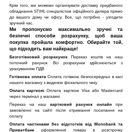
Крім того, ми можемо організувати доставку придбаного
обладнання STIHL спеціалістом офіційного дилера прямо
до вашого дому чи офісу. Все, що потрібно - узгодити
зручний час.
Ми пропонуємо максимально зручні та
безпечні способи розрахунку, щоб ваша
покупка пройшла комфортно. Обирайте той,
що підходить вам найкраще!
Безготівковий розрахунок
Переказ коштів на наш
поточний рахунок. Всі розрахунки здійснюються з
урахуванням ПДВ
Готівкова оплата
Сплата готівкою безпосередньо в касі
нашого магазину з видачєю фіскального чеку
Оплата карткою
Оплата карткою Visa або Mastercard
через термінал у магазині
Переказ на наш
картковий рахунок онлайн
при
замовленні на сайті після отримання посилання на
оплату
Оплата частинами без відстотків від Monobank та
Приватбанк
оформлення товару в розстрочку