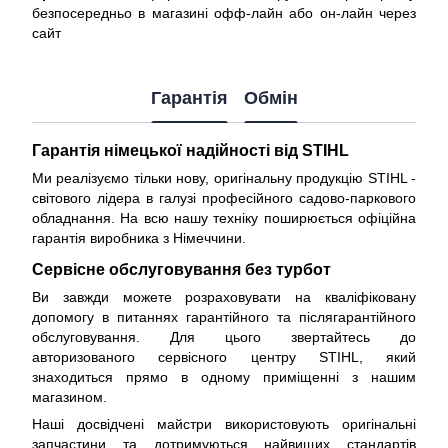
безпосередньо в магазині офф-лайн або он-лайн через
сайт
Гарантія
Обмін
Гарантія німецької надійності від STIHL
Ми реалізуємо тільки нову, оригінальну продукцію STIHL -
світового лідера в галузі професійного садово-паркового
обладнання. На всю нашу техніку поширюється
офіційна
гарантія виробника з Німеччини
.
Сервісне обслуговування без турбот
Ви завжди можете розраховувати на кваліфіковану
допомогу в питаннях гарантійного та післягарантійного
обслуговування. Для цього звертайтесь до
авторизованого сервісного центру STIHL, який
знаходиться прямо в одному приміщенні з нашим
магазином.
Наші досвідчені майстри використовують оригінальні
запчастини та дотримуються найвищих стандартів