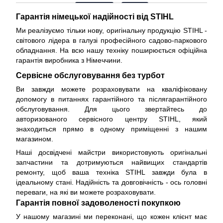
Гарантія німецької надійності від STIHL
Ми реалізуємо тільки нову, оригінальну продукцію STIHL -
світового лідера в галузі професійного садово-паркового
обладнання. На всю нашу техніку поширюється
офіційна
гарантія виробника з Німеччини
.
Сервісне обслуговування без турбот
Ви завжди можете розраховувати на кваліфіковану
допомогу в питаннях гарантійного та післягарантійного
обслуговування. Для цього звертайтесь до
авторизованого сервісного центру STIHL, який
знаходиться прямо в одному приміщенні з нашим
магазином.
Наші досвідчені майстри використовують оригінальні
запчастини та дотримуються найвищих стандартів
ремонту, щоб ваша техніка STIHL завжди була в
ідеальному стані. Надійність та довговічність - ось головні
переваги, на які ви можете розраховувати.
Гарантія повної задоволеності покупкою
У нашому магазині ми переконані, що кожен клієнт має