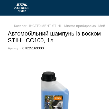
Каталог
ІНСТРУМЕНТ STIHL
Миємо прибираємо
Мийки
Автомобільний шампунь із воском
STIHL CC100, 1л
Артикул:
07825169300