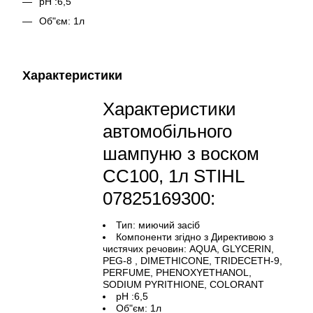
pH :6,5
Об"єм: 1л
Характеристики
Характеристики
автомобільного
шампуню з воском
CC100, 1л STIHL
07825169300:
Тип: миючий засіб
Компоненти згідно з Директивою з
чистячих речовин: AQUA, GLYCERIN,
PEG-8 , DIMETHICONE, TRIDECETH-9,
PERFUME, PHENOXYETHANOL,
SODIUM PYRITHIONE, COLORANT
pH :6,5
Об"єм: 1л