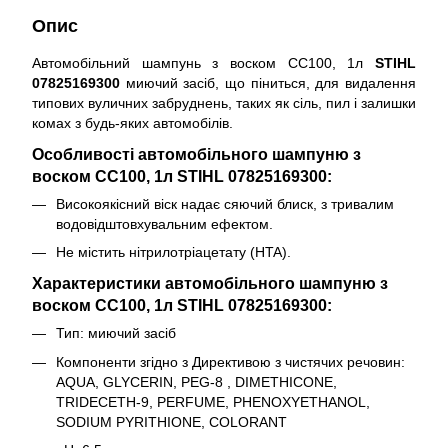
Опис
Автомобільний шампунь з воском CC100, 1л
STIHL
07825169300
миючий засіб, що піниться, для видалення
типових вуличних забруднень, таких як сіль, пил і залишки
комах з будь-яких автомобілів.
Особливості автомобільного шампуню з
воском CC100, 1л STIHL 07825169300:
Високоякісний віск надає сяючий блиск, з тривалим
водовідштовхувальним ефектом.
Не містить нітрилотріацетату (HTA).
Характеристики автомобільного шампуню з
воском CC100, 1л STIHL 07825169300:
Тип: миючий засіб
Компоненти згідно з Директивою з чистячих речовин:
AQUA, GLYCERIN, PEG-8 , DIMETHICONE,
TRIDECETH-9, PERFUME, PHENOXYETHANOL,
SODIUM PYRITHIONE, COLORANT