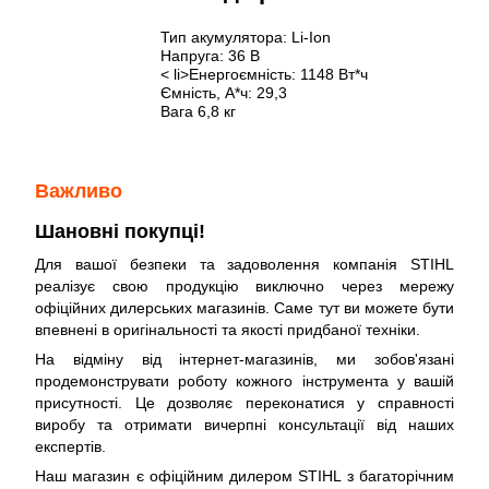
Тип акумулятора: Li-Ion
Напруга: 36 В
< li>Енергоємність: 1148 Вт*ч
Ємність, А*ч: 29,3
Вага 6,8 кг
Важливо
Шановні покупці!
Для вашої безпеки та задоволення компанія STIHL
реалізує свою продукцію виключно через мережу
офіційних дилерських магазинів. Саме тут ви можете бути
впевнені в оригінальності та якості придбаної техніки.
На відміну від інтернет-магазинів, ми зобов'язані
продемонструвати роботу кожного інструмента у вашій
присутності. Це дозволяє переконатися у справності
виробу та отримати вичерпні консультації від наших
експертів.
Наш магазин є офіційним дилером STIHL з багаторічним