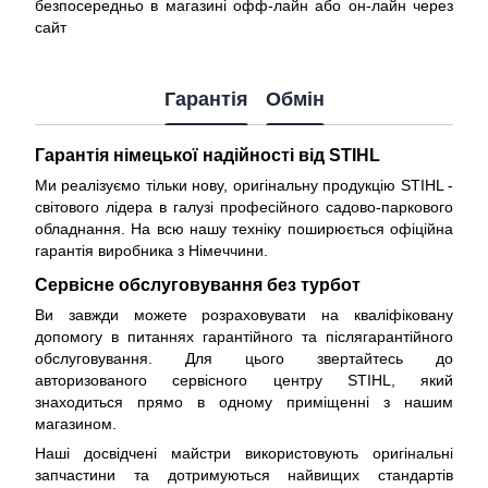
безпосередньо в магазині офф-лайн або он-лайн через
сайт
Гарантія
Обмін
Гарантія німецької надійності від STIHL
Ми реалізуємо тільки нову, оригінальну продукцію STIHL -
світового лідера в галузі професійного садово-паркового
обладнання. На всю нашу техніку поширюється
офіційна
гарантія виробника з Німеччини
.
Сервісне обслуговування без турбот
Ви завжди можете розраховувати на кваліфіковану
допомогу в питаннях гарантійного та післягарантійного
обслуговування. Для цього звертайтесь до
авторизованого сервісного центру STIHL, який
знаходиться прямо в одному приміщенні з нашим
магазином.
Наші досвідчені майстри використовують оригінальні
запчастини та дотримуються найвищих стандартів