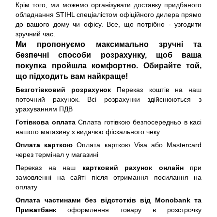
Крім того, ми можемо організувати доставку придбаного
обладнання STIHL спеціалістом офіційного дилера прямо
до вашого дому чи офісу. Все, що потрібно - узгодити
зручний час.
Ми пропонуємо максимально зручні та
безпечні способи розрахунку, щоб ваша
покупка пройшла комфортно. Обирайте той,
що підходить вам найкраще!
Безготівковий розрахунок
Переказ коштів на наш
поточний рахунок. Всі розрахунки здійснюються з
урахуванням ПДВ
Готівкова оплата
Сплата готівкою безпосередньо в касі
нашого магазину з видачєю фіскального чеку
Оплата карткою
Оплата карткою Visa або Mastercard
через термінал у магазині
Переказ на наш
картковий рахунок онлайн
при
замовленні на сайті після отримання посилання на
оплату
Оплата частинами без відстотків від Monobank та
Приватбанк
оформлення товару в розстрочку