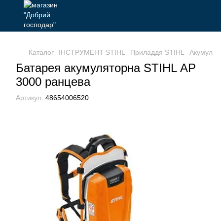
Каталог
ІНСТРУМЕНТ STIHL
Приладдя STIHL
Акумулят
Батарея акумуляторна STIHL АР
3000 ранцева
Артикул:
48654006520