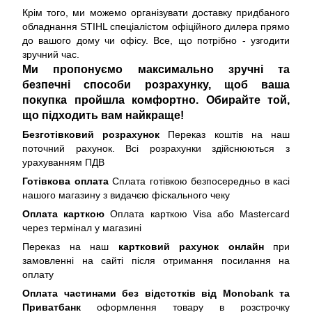
Крім того, ми можемо організувати доставку придбаного
обладнання STIHL спеціалістом офіційного дилера прямо
до вашого дому чи офісу. Все, що потрібно - узгодити
зручний час.
Ми пропонуємо максимально зручні та
безпечні способи розрахунку, щоб ваша
покупка пройшла комфортно. Обирайте той,
що підходить вам найкраще!
Безготівковий розрахунок
Переказ коштів на наш
поточний рахунок. Всі розрахунки здійснюються з
урахуванням ПДВ
Готівкова оплата
Сплата готівкою безпосередньо в касі
нашого магазину з видачєю фіскального чеку
Оплата карткою
Оплата карткою Visa або Mastercard
через термінал у магазині
Переказ на наш
картковий рахунок онлайн
при
замовленні на сайті після отримання посилання на
оплату
Оплата частинами без відстотків від Monobank та
Приватбанк
оформлення товару в розстрочку