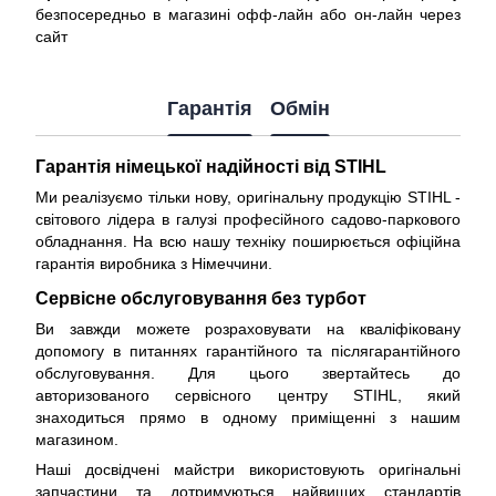
безпосередньо в магазині офф-лайн або он-лайн через
сайт
Гарантія
Обмін
Гарантія німецької надійності від STIHL
Ми реалізуємо тільки нову, оригінальну продукцію STIHL -
світового лідера в галузі професійного садово-паркового
обладнання. На всю нашу техніку поширюється
офіційна
гарантія виробника з Німеччини
.
Сервісне обслуговування без турбот
Ви завжди можете розраховувати на кваліфіковану
допомогу в питаннях гарантійного та післягарантійного
обслуговування. Для цього звертайтесь до
авторизованого сервісного центру STIHL, який
знаходиться прямо в одному приміщенні з нашим
магазином.
Наші досвідчені майстри використовують оригінальні
запчастини та дотримуються найвищих стандартів