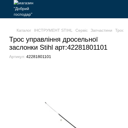
Каталог
ІНСТРУМЕНТ STIHL
Сервіс
Запчастини
Трос у
Трос управління дросельної
заслонки Stihl арт:42281801101
Артикул:
42281801101