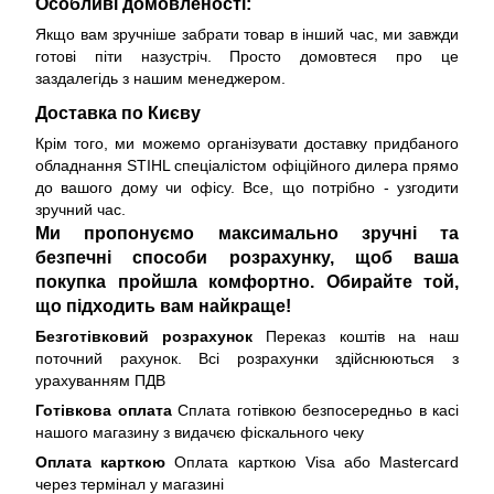
Особливі домовленості:
Якщо вам зручніше забрати товар в інший час, ми завжди
готові піти назустріч. Просто домовтеся про це
заздалегідь з нашим менеджером.
Доставка по Києву
Крім того, ми можемо організувати доставку придбаного
обладнання STIHL спеціалістом офіційного дилера прямо
до вашого дому чи офісу. Все, що потрібно - узгодити
зручний час.
Ми пропонуємо максимально зручні та
безпечні способи розрахунку, щоб ваша
покупка пройшла комфортно. Обирайте той,
що підходить вам найкраще!
Безготівковий розрахунок
Переказ коштів на наш
поточний рахунок. Всі розрахунки здійснюються з
урахуванням ПДВ
Готівкова оплата
Сплата готівкою безпосередньо в касі
нашого магазину з видачєю фіскального чеку
Оплата карткою
Оплата карткою Visa або Mastercard
через термінал у магазині