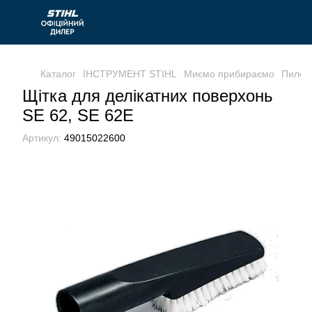
Каталог
ІНСТРУМЕНТ STIHL
Миємо прибираємо
Пилос
Щітка для делікатних поверхонь
SE 62, SE 62E
Артикул:
49015022600