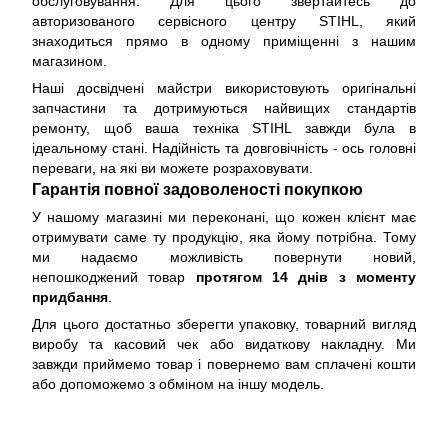
обслуговування. Для цього звертайтесь до
авторизованого сервісного центру STIHL, який
знаходиться прямо в одному приміщенні з нашим
магазином.
Наші досвідчені майстри використовують оригінальні
запчастини та дотримуються найвищих стандартів
ремонту, щоб ваша техніка STIHL завжди була в
ідеальному стані. Надійність та довговічність - ось головні
переваги, на які ви можете розраховувати.
Гарантія повної задоволеності покупкою
У нашому магазині ми переконані, що кожен клієнт має
отримувати саме ту продукцію, яка йому потрібна. Тому
ми надаємо можливість повернути новий,
непошкоджений товар
протягом 14 днів з моменту
придбання
.
Для цього достатньо зберегти упаковку, товарний вигляд
виробу та касовий чек або видаткову накладну. Ми
завжди приймемо товар і повернемо вам сплачені кошти
або допоможемо з обміном на іншу модель.