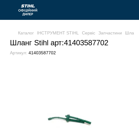
Каталог
ІНСТРУМЕНТ STIHL
Сервіс
Запчастини
Шланг 
Шланг Stihl арт:41403587702
Артикул:
41403587702