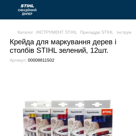
Каталог
ІНСТРУМЕНТ STIHL
Приладдя STIHL
Інструмен
Крейда для маркування дерев і
столбів STIHL зелений, 12шт.
Артикул:
00008811502