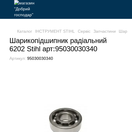
Каталог
ІНСТРУМЕНТ STIHL
Сервіс
Запчастини
Шарико
Шарикопідшипник радіальний
6202 Stihl арт:95030030340
Артикул:
95030030340