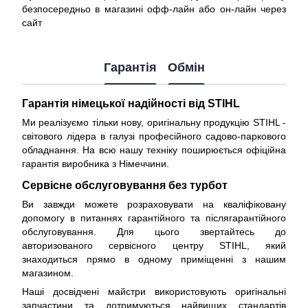
безпосередньо в магазині офф-лайн або он-лайн через
сайт
Гарантія
Обмін
Гарантія німецької надійності від STIHL
Ми реалізуємо тільки нову, оригінальну продукцію STIHL -
світового лідера в галузі професійного садово-паркового
обладнання. На всю нашу техніку поширюється
офіційна
гарантія виробника з Німеччини
.
Сервісне обслуговування без турбот
Ви завжди можете розраховувати на кваліфіковану
допомогу в питаннях гарантійного та післягарантійного
обслуговування. Для цього звертайтесь до
авторизованого сервісного центру STIHL, який
знаходиться прямо в одному приміщенні з нашим
магазином.
Наші досвідчені майстри використовують оригінальні
запчастини та дотримуються найвищих стандартів