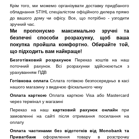
Крім того, ми можемо організувати доставку придбаного
обладнання STIHL спеціалістом офіційного дилера прямо
до вашого дому чи офісу. Все, що потрібно - узгодити
зручний час.
Ми пропонуємо максимально зручні та
безпечні способи розрахунку, щоб ваша
покупка пройшла комфортно. Обирайте той,
що підходить вам найкраще!
Безготівковий розрахунок
Переказ коштів на наш
поточний рахунок. Всі розрахунки здійснюються з
урахуванням ПДВ
Готівкова оплата
Сплата готівкою безпосередньо в касі
нашого магазину з видачєю фіскального чеку
Оплата карткою
Оплата карткою Visa або Mastercard
через термінал у магазині
Переказ на наш
картковий рахунок онлайн
при
замовленні на сайті після отримання посилання на
оплату
Оплата частинами без відстотків від Monobank та
Приватбанк
оформлення товару в розстрочку