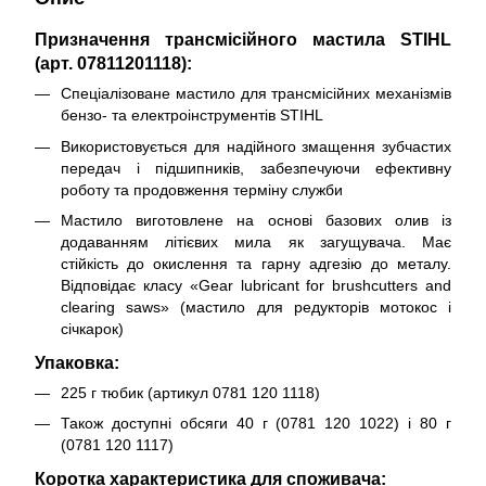
Призначення трансмісійного мастила STIHL
(арт. 07811201118):
Спеціалізоване мастило для трансмісійних механізмів
бензо- та електроінструментів STIHL
Використовується для надійного змащення зубчастих
передач і підшипників, забезпечуючи ефективну
роботу та продовження терміну служби
Мастило виготовлене на основі базових олив із
додаванням літієвих мила як загущувача. Має
стійкість до окислення та гарну адгезію до металу.
Відповідає класу «Gear lubricant for brushcutters and
clearing saws» (мастило для редукторів мотокос і
січкарок)
Упаковка:
225 г тюбик (артикул 0781 120 1118)
Також доступні обсяги 40 г (0781 120 1022) і 80 г
(0781 120 1117)
Коротка характеристика для споживача: