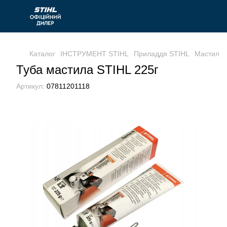
Каталог
ІНСТРУМЕНТ STIHL
Приладдя STIHL
Мастильні
Туба мастила STIHL 225г
Артикул:
07811201118