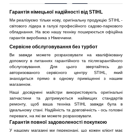
Гарантія німецької надійності від STIHL
Ми реалізуємо тільки нову, оригінальну продукцію STIHL -
світового лідера в галузі професійного садово-паркового
обладнання. На всю нашу техніку поширюється
офіційна
гарантія виробника з Німеччини
.
Сервісне обслуговування без турбот
Ви завжди можете розраховувати на кваліфіковану
допомогу в питаннях гарантійного та післягарантійного
обслуговування. Для цього звертайтесь до
авторизованого сервісного центру STIHL, який
знаходиться прямо в одному приміщенні з нашим
магазином.
Наші досвідчені майстри використовують оригінальні
запчастини та дотримуються найвищих стандартів
ремонту, щоб ваша техніка STIHL завжди була в
ідеальному стані. Надійність та довговічність - ось головні
переваги, на які ви можете розраховувати.
Гарантія повної задоволеності покупкою
У нашому магазині ми переконані, що кожен клієнт має