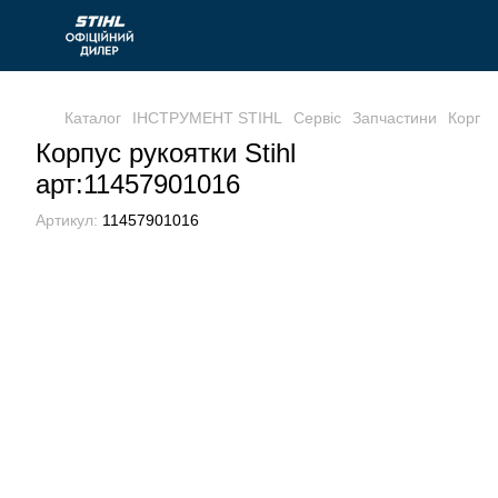
Каталог
ІНСТРУМЕНТ STIHL
Сервіс
Запчастини
Корпус
Корпус рукоятки Stihl
арт:11457901016
Артикул:
11457901016