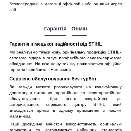
безпосередньо в магазині офф-лайн або он-лайн через
сайт
Гарантія
Обмін
Гарантія німецької надійності від STIHL
Ми реалізуємо тільки нову, оригінальну продукцію STIHL -
світового лідера в галузі професійного садово-паркового
обладнання. На всю нашу техніку поширюється
офіційна
гарантія виробника з Німеччини
.
Сервісне обслуговування без турбот
Ви завжди можете розраховувати на кваліфіковану
допомогу в питаннях гарантійного та післягарантійного
обслуговування. Для цього звертайтесь до
авторизованого сервісного центру STIHL, який
знаходиться прямо в одному приміщенні з нашим
магазином.
Наші досвідчені майстри використовують оригінальні
запчастини та дотримуються найвищих стандартів