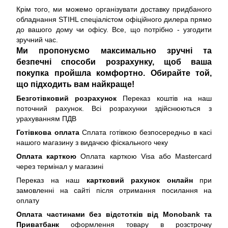
Крім того, ми можемо організувати доставку придбаного
обладнання STIHL спеціалістом офіційного дилера прямо
до вашого дому чи офісу. Все, що потрібно - узгодити
зручний час.
Ми пропонуємо максимально зручні та
безпечні способи розрахунку, щоб ваша
покупка пройшла комфортно. Обирайте той,
що підходить вам найкраще!
Безготівковий розрахунок
Переказ коштів на наш
поточний рахунок. Всі розрахунки здійснюються з
урахуванням ПДВ
Готівкова оплата
Сплата готівкою безпосередньо в касі
нашого магазину з видачєю фіскального чеку
Оплата карткою
Оплата карткою Visa або Mastercard
через термінал у магазині
Переказ на наш
картковий рахунок онлайн
при
замовленні на сайті після отримання посилання на
оплату
Оплата частинами без відстотків від Monobank та
Приватбанк
оформлення товару в розстрочку