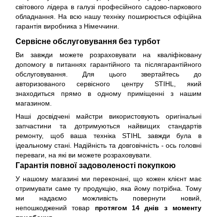
світового лідера в галузі професійного садово-паркового
обладнання. На всю нашу техніку поширюється
офіційна
гарантія виробника з Німеччини
.
Сервісне обслуговування без турбот
Ви завжди можете розраховувати на кваліфіковану
допомогу в питаннях гарантійного та післягарантійного
обслуговування. Для цього звертайтесь до
авторизованого сервісного центру STIHL, який
знаходиться прямо в одному приміщенні з нашим
магазином.
Наші досвідчені майстри використовують оригінальні
запчастини та дотримуються найвищих стандартів
ремонту, щоб ваша техніка STIHL завжди була в
ідеальному стані. Надійність та довговічність - ось головні
переваги, на які ви можете розраховувати.
Гарантія повної задоволеності покупкою
У нашому магазині ми переконані, що кожен клієнт має
отримувати саме ту продукцію, яка йому потрібна. Тому
ми надаємо можливість повернути новий,
непошкоджений товар
протягом 14 днів з моменту