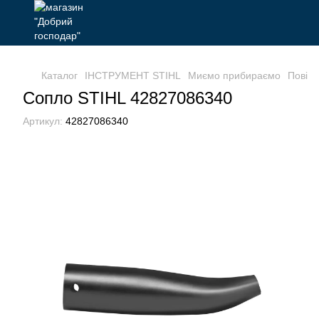
Каталог
ІНСТРУМЕНТ STIHL
Миємо прибираємо
Повітр
Сопло STIHL 42827086340
Артикул:
42827086340