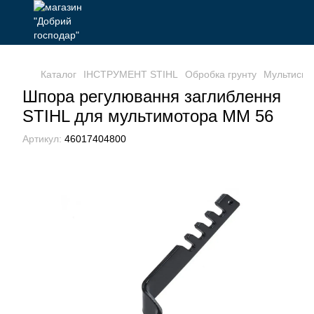
Каталог
ІНСТРУМЕНТ STIHL
Обробка грунту
Мультисис
Шпора регулювання заглиблення
STIHL для мультимотора ММ 56
Артикул:
46017404800