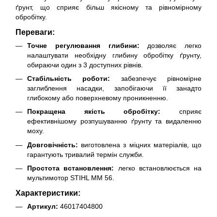
ґрунт, що сприяє більш якісному та рівномірному
обробітку.
Переваги:
Точне регулювання глибини:
дозволяє легко
налаштувати необхідну глибину обробітку ґрунту,
обираючи один з 3 доступних рівнів.
Стабільність роботи:
забезпечує рівномірне
заглиблення насадки, запобігаючи її занадто
глибокому або поверхневому проникненню.
Покращена якість обробітку:
сприяє
ефективнішому розпушуванню ґрунту та видаленню
моху.
Довговічність:
виготовлена з міцних матеріалів, що
гарантують тривалий термін служби.
Простота встановлення:
легко встановлюється на
мультимотор STIHL MM 56.
Характеристики:
Артикул:
46017404800