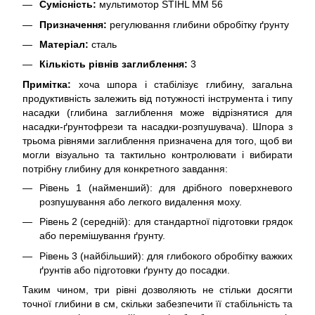
Сумісність:
мультимотор STIHL MM 56
Призначення:
регулювання глибини обробітку ґрунту
Матеріал:
сталь
Кількість рівнів заглиблення:
3
Примітка:
хоча шпора і стабілізує глибину, загальна
продуктивність залежить від потужності інструмента і типу
насадки (глибина заглиблення може відрізнятися для
насадки-ґрунтофрези та насадки-розпушувача). Шпора з
трьома рівнями заглиблення призначена для того, щоб ви
могли візуально та тактильно контролювати і вибирати
потрібну глибину для конкретного завдання:
Рівень 1 (найменший): для дрібного поверхневого
розпушування або легкого видалення моху.
Рівень 2 (середній): для стандартної підготовки грядок
або перемішування ґрунту.
Рівень 3 (найбільший): для глибокого обробітку важких
ґрунтів або підготовки ґрунту до посадки.
Таким чином, три рівні дозволяють не стільки досягти
точної глибини в см, скільки забезпечити її стабільність та