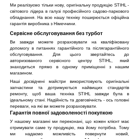
Ми реалізуємо тільки нову, оригінальну продукцію STIHL -
світового лідера в галузі професійного садово-паркового
обладнання. На всю нашу техніку поширюється
офіційна
гарантія виробника з Німеччини
.
Сервісне обслуговування без турбот
Ви завжди можете розраховувати на кваліфіковану
допомогу в питаннях гарантійного та післягарантійного
обслуговування. Для цього звертайтесь до
авторизованого сервісного центру STIHL, який
знаходиться прямо в одному приміщенні з нашим
магазином.
Наші досвідчені майстри використовують оригінальні
запчастини та дотримуються найвищих стандартів
ремонту, щоб ваша техніка STIHL завжди була в
ідеальному стані. Надійність та довговічність - ось головні
переваги, на які ви можете розраховувати.
Гарантія повної задоволеності покупкою
У нашому магазині ми переконані, що кожен клієнт має
отримувати саме ту продукцію, яка йому потрібна. Тому
ми надаємо можливість повернути новий,