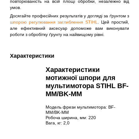
повторюваність на всій площі обробки, незалежно від
умов.
Досягайте професійних результатів у догляді за ґрунтом з
шпорою регулювання заглиблення STIHL
. Цей простий,
але ефективний аксесуар допоможе вам виконувати
роботи з обробітку ґрунту на найвищому рівні.
Характеристики
Характеристики
мотижної шпори для
мультимотора STIHL BF-
MM/BK-MM
Модель фрези мультимотора: BF-
MM/BK-MM
Робоча ширина, мм: 220
Вага, кг: 2,0