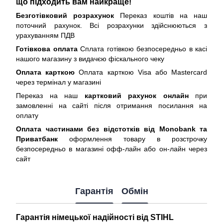
що підходить вам найкраще!
Безготівковий розрахунок
Переказ коштів на наш
поточний рахунок. Всі розрахунки здійснюються з
урахуванням ПДВ
Готівкова оплата
Сплата готівкою безпосередньо в касі
нашого магазину з видачєю фіскального чеку
Оплата карткою
Оплата карткою Visa або Mastercard
через термінал у магазині
Переказ на наш
картковий рахунок онлайн
при
замовленні на сайті після отримання посилання на
оплату
Оплата частинами без відстотків від Monobank та
Приватбанк
оформлення товару в розстрочку
безпосередньо в магазині офф-лайн або он-лайн через
сайт
Гарантія
Обмін
Гарантія німецької надійності від STIHL