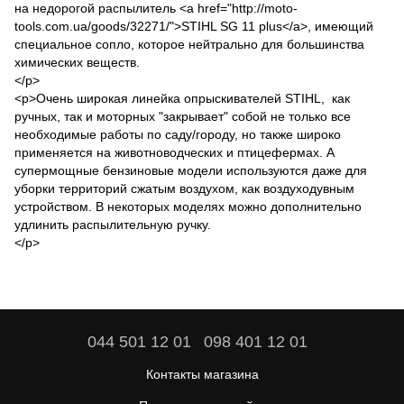
на недорогой распылитель <a href="http://moto-
tools.com.ua/goods/32271/">STIHL SG 11 plus</a>, имеющий
специальное сопло, которое нейтрально для большинства
химических веществ.
</p>
<p>Очень широкая линейка опрыскивателей STIHL, как
ручных, так и моторных "закрывает" собой не только все
необходимые работы по саду/городу, но также широко
применяется на животноводческих и птицефермах. А
супермощные бензиновые модели используются даже для
уборки территорий сжатым воздухом, как воздуходувным
устройством. В некоторых моделях можно дополнительно
удлинить распылительную ручку.
</p>
044 501 12 01
098 401 12 01
Контакты магазина