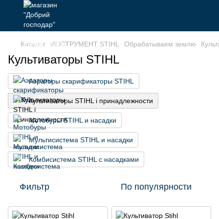
Каталог
ИНСТРУМЕНТ STIHL
Обрабатываем землю
Культ
Культиваторы STIHL
Аэраторы скарификаторы STIHL
Культиваторы STIHL і принадлежности
Мотобуры STIHL и насадки
Мультисистема STIHL и насадки
Комбисистема STIHL с насадками
Фильтр
По популярности