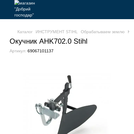
Каталог
ИНСТРУМЕНТ STIHL
Обрабатываем землю
Ку
Окучник AHK702.0 Stihl
Артикул:
69067101137