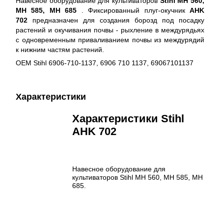
Навесное оборудование для культиваторов
Stihl MH 560,
MH 585, MH 685
. Фиксированный плуг-окучник
AHK
702
предназначен для создания борозд под посадку
растений и окучивания почвы - рыхление в междурядьях
с одновременным приваливанием почвы из междурядий
к нижним частям растений.
OEM Stihl 6906-710-1137, 6906 710 1137, 69067101137
Характеристики
Характеристики Stihl
AHK 702
Навесное оборудование для
культиваторов Stihl MH 560, MH 585, MH
685.