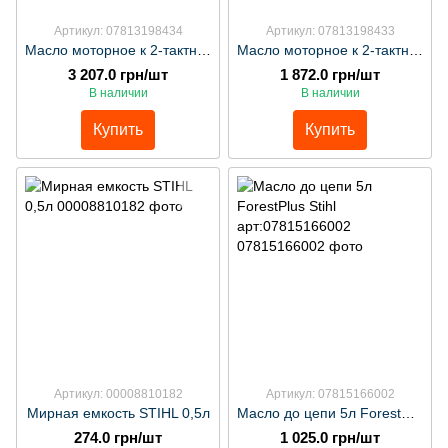
Артикул: 07813198434
Артикул: 07813198433
Масло моторное к 2-тактного двигателя Stihl HP 10,0л арт:07813198434
Масло моторное к 2-тактного двигателя 5,0л Stihl HP арт:07813198433
3 207.0 грн/шт
1 872.0 грн/шт
В наличии
В наличии
Купить
Купить
Артикул: 00008810182
Артикул: 07815166002
Мирная емкость STIHL 0,5л
Масло до цепи 5л ForestPlus Stihl арт:07815166002
274.0 грн/шт
1 025.0 грн/шт