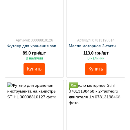
Артикул: 00008810126
Артикул: 07813198614
Футляр для хранения заправки на канистру STIHL
Масло моторное 2-тактн 0,1л HP Ultra Stihl арт: 07813918060
89.0 грн/шт
113.0 грн/шт
В наличии
В наличии
Купить
Купить
Хит