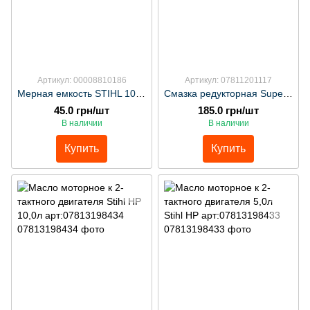
Артикул: 00008810186
Артикул: 07811201117
Мерная емкость STIHL 100мл
Смазка редукторная Superlub FS, тюбик 80 г Stihl арт:07811201117
45.0 грн/шт
185.0 грн/шт
В наличии
В наличии
Купить
Купить