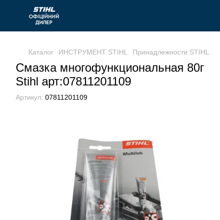
Каталог
ИНСТРУМЕНТ STIHL
Принадлежности STIHL
С
Смазка многофункциональная 80г
Stihl арт:07811201109
Артикул:
07811201109