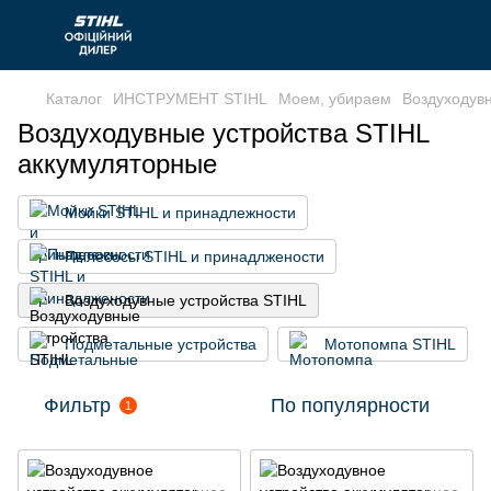
Каталог
ИНСТРУМЕНТ STIHL
Моем, убираем
Воздуходув
Воздуходувные устройства STIHL
аккумуляторные
Мойки STIHL и принадлежности
Пылесосы STIHL и принадлжености
Воздуходувные устройства STIHL
Подметальные устройства
Мотопомпа STIHL
Фильтр
По популярности
1