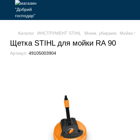
Каталог
ИНСТРУМЕНТ STIHL
Моем, убираем
Мойки ST
Щетка STIHL для мойки RA 90
Артикул:
49105003904