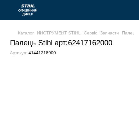
Каталог
ИНСТРУМЕНТ STIHL
Сервіс
Запчасти
Палець 
Палець Stihl арт:62417162000
Артикул:
41441218900