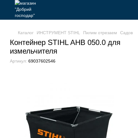
Каталог
ИНСТРУМЕНТ STIHL
Пилим отрезаем
Садовые
Контейнер STIHL AHB 050.0 для
измельчителя
Артикул:
69037602546