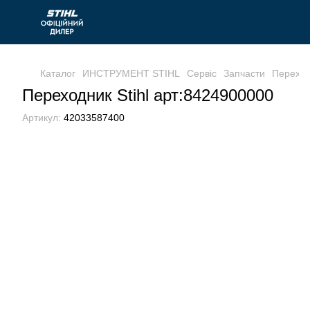
Каталог
ИНСТРУМЕНТ STIHL
Сервіс
Запчасти
Переход
Переходник Stihl арт:8424900000
Артикул:
42033587400