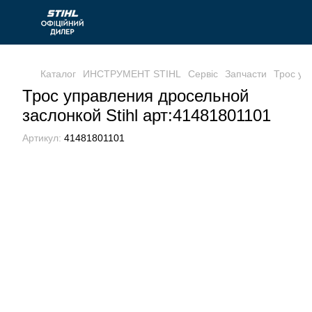
Каталог
ИНСТРУМЕНТ STIHL
Сервіс
Запчасти
Трос уп
Трос управления дросельной
заслонкой Stihl арт:41481801101
Артикул:
41481801101