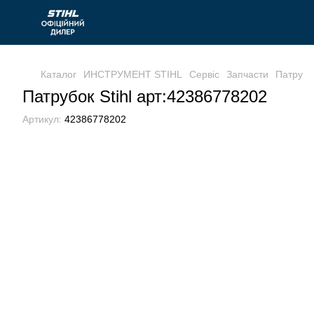
Каталог
ИНСТРУМЕНТ STIHL
Сервіс
Запчасти
Патрубо
Патрубок Stihl арт:42386778202
Артикул:
42386778202