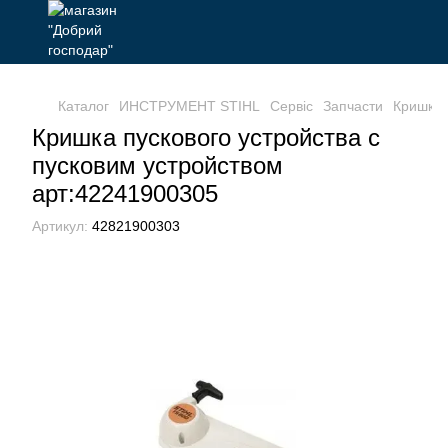
Каталог
ИНСТРУМЕНТ STIHL
Сервіс
Запчасти
Кришка 
Кришка пускового устройства с
пусковим устройством
арт:42241900305
Артикул:
42821900303