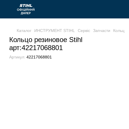
Каталог
ИНСТРУМЕНТ STIHL
Сервіс
Запчасти
Кольцо 
Кольцо резиновое Stihl
арт:42217068801
Артикул:
42217068801