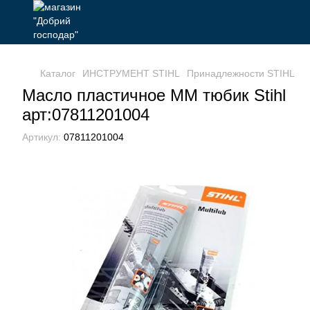
Каталог
ИНСТРУМЕНТ STIHL
Принадлежности STIHL
С
Масло пластичное ММ тюбик Stihl
арт:07811201004
Артикул:
07811201004