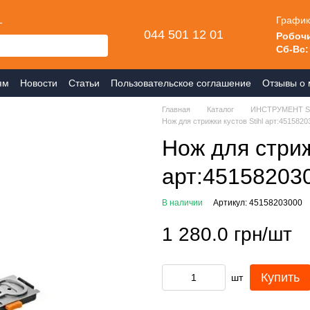
L
График
044 501 12 01
Робочи
Сб-Вс:
ям
Новости
Статьи
Пользовательское соглашение
Отзывы о 
Главная
Каталог
ИНСТРУМЕНТ S
Нож для стрижки кустов Stihl арт:4515820
Нож для стриж
арт:45158203
В наличии
Артикул: 45158203000
1 280.0 грн/шт
Купить
шт