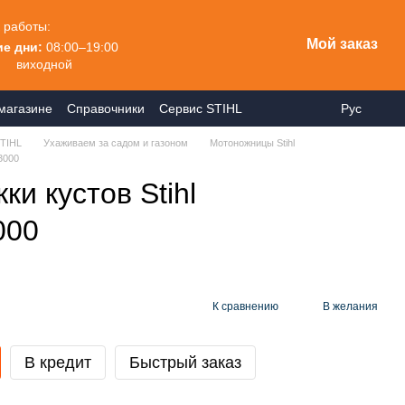
 работы:
Мой заказ
е дни:
08:00–19:00
виходной
магазине
Справочники
Сервис STIHL
Рус
TIHL
Ухаживаем за садом и газоном
Мотоножницы Stihl
3000
ки кустов Stihl
000
К сравнению
В желания
В кредит
Быстрый заказ