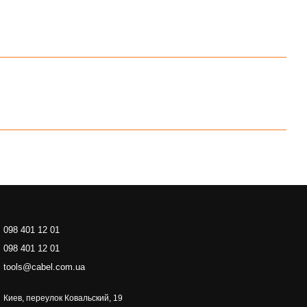
098 401 12 01
098 401 12 01
tools@cabel.com.ua
Киев, переулок Ковальский, 19