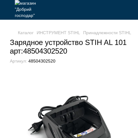
Каталог
ИНСТРУМЕНТ STIHL
Принадлежности STIHL
А
Зарядное устройство STIH AL 101
арт:48504302520
Артикул:
48504302520