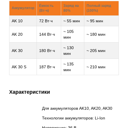
Ёмкость
Заряд на
Полный заряд
Аккумулятор
(Вт·ч)
80%
(100%)
AK 10
72 Вт·ч
~ 55 мин
~ 95 мин
~ 105
AK 20
144 Вт·ч
~ 180 мин
мин
~ 130
AK 30
180 Вт·ч
~ 205 мин
мин
~ 135
AK 30 S
187 Вт·ч
~ 210 мин
мин
Характеристики
Для аккумуляторов AK10, AK20, AK30
Технологии аккумуляторов: Li-Ion
Напряжение: 36 В